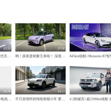
03:53
07:08
限时价17.99万元！全新一代天工08 670 Max重磅上市，限时六重大礼
哟！原来是销量王来啦！ 深度试驾吉利星愿
04:59
04:23
标配600km续航+自研犀牛电池 抢先体验奇瑞风云T7
不只卖情怀的纯电智能小车 爱卡深度试驾奇瑞QQ3