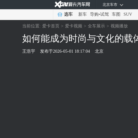
北京车市
选车
新车
导购
•
试驾
车图
SUV
当前位置:
爱卡首页
>
爱卡视频
>
全车展示
>
视频播放
如何能成为时尚与文化的载体
王浩宇
发布于
2026-05-01 18:17:04
北京