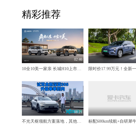
精彩推荐
02:46
10全10美一家亲 长城H10上市限时20.18万元起
08:21
不光天枢领航方案落地，其他升级也是拳拳到肉 试驾全新深蓝S05