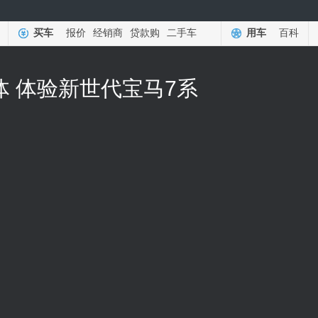
买车
报价
经销商
贷款购
二手车
用车
百科
 体验新世代宝马7系