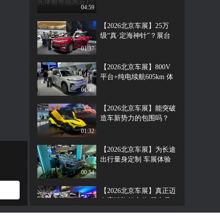
云T7
04:59
【2026北京车展】25万
级“真·定海神针”？展台
看比亚迪大唐
01:37
【2026北京车展】800V
平台+纯电续航605km 体
验吉利银河星舰7EV
01:46
【2026北京车展】能突破
造车新势力的包围吗？
展台品鉴追觅NEXT01
01:32
【2026北京车展】为长途
出行量身定制 车展体验
捷途L7 PLUS
00:54
【2026北京车展】真正迈
向高端旗舰之作 展台品
鉴北汽极狐问道V9
00:56