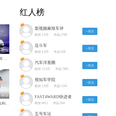
【2026北京车展】豪华不
红人榜
足以形容这台MPV 车展
赏析智界V9
00:57
梨视频麻辣车评
同一车型两种不同态度
+关注
看26款比亚迪海豹
粉丝 5.6万
作品 2700
06GT/DM-i旅行版
02:21
逗斗车
+关注
2025广州车展 全新插电
01:59
粉丝 6.4万
作品 928
混SUV 吉利星舰7 EM-i
845km续航+Momenta R7智驾 MG07预售12.59万-16.59万
01:02
汽车洋葱圈
+关注
粉丝 13.0万
作品 7891
看看真正的空气动力学
静态品鉴2025款路特斯
视知车学院
Eletre
+关注
02:43
粉丝 2.8万
作品 1243
一车双造型+大五座布局
04:31
FAST4WARD快进者
抢先体验奇瑞全新瑞虎8
+关注
粉丝 6012
作品 918
4.2秒破百+超2100km续航 吉利银河战舰700硬派SUV实力出圈
02:57
五号车论
搭载北汽神擎 静态体验