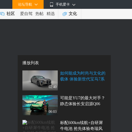
论坛导航
手机爱卡
社区
爱自驾
热帖
精选
文化
播放列表
如何能成为时尚与文化的
载体 体验新世代宝马7系
02:40
可能是YU7的最大对手？
静态体验长安启源Q06
06:03
标配600km续航+自研犀
牛电池 抢先体验奇瑞风