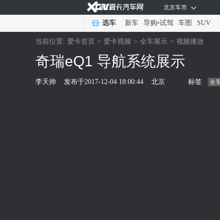
北京车市
选车
新车
导购
•
试驾
车图
SUV
当前位置:
爱卡首页
>
爱卡视频
>
全车展示
>
视频播放
奇瑞eQ1 导航系统展示
李天帅
发布于
2017-12-04 18:00:44
北京
标签
全