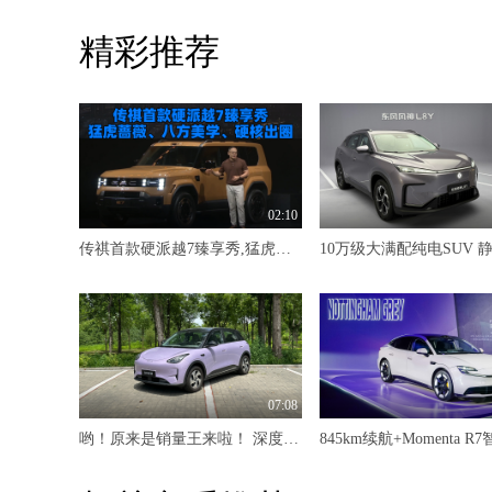
精彩推荐
02:10
传祺首款硬派越7臻享秀,猛虎蔷薇、八方美学、硬核出圈
07:08
哟！原来是销量王来啦！ 深度试驾吉利星愿