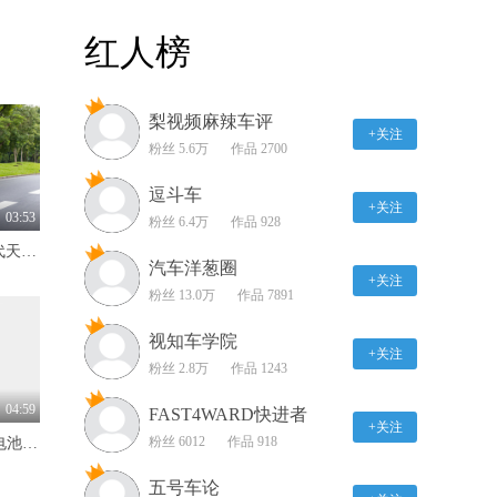
2017款 奇瑞eQ 娱乐及通
红人榜
讯系统展示
01:54
梨视频麻辣车评
雪佛兰探界者 CarPlay系
+关注
统展示
粉丝 5.6万
作品 2700
01:59
逗斗车
+关注
雪佛兰探界者 安吉星系
03:53
粉丝 6.4万
作品 928
统展示
限时价17.99万元！全新一代天工08 670 Max重磅上市，限时六重大礼
02:06
汽车洋葱圈
+关注
粉丝 13.0万
作品 7891
2017款 奇瑞eQ 灯光展示
视知车学院
+关注
01:37
粉丝 2.8万
作品 1243
雪佛兰探界者 并线辅助
04:59
FAST4WARD快进者
系统展示
+关注
粉丝 6012
作品 918
标配600km续航+自研犀牛电池 抢先体验奇瑞风云T7
01:03
五号车论
雪佛兰探界者 车道保持