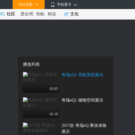
论坛导航
手机爱卡
社区
爱自驾
热帖
精选
文化
播放列表
奇瑞eQ1 导航系统展示
02:05
奇瑞eQ1 储物空间展示
01:19
2017款 奇瑞eQ 乘坐体验
展示