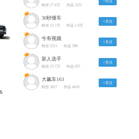
+关注
粉丝 27.6万
辅助展示
作品 3231
00:57
30秒懂车
+关注
雪佛兰探界者 乘坐体验
粉丝 33.7万
作品 1.0万
展示
兮有视频
01:17
+关注
粉丝 2511
作品 398
雪佛兰探界者 储物空间
展示
新人选手
万
+关注
02:12
粉丝 25.7万
作品 957
奇瑞eQ1 灯光展示
大飙车163
+关注
粉丝 5827
作品 4418
01:29
5
奇瑞eQ1 内饰展示
01:50
奇瑞eQ1 外观展示