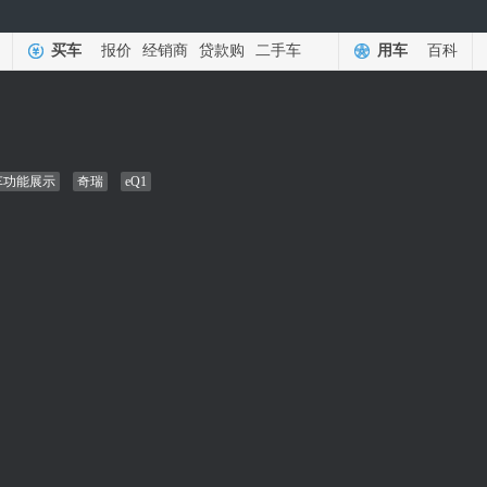
买车
报价
经销商
贷款购
二手车
用车
百科
车功能展示
奇瑞
eQ1