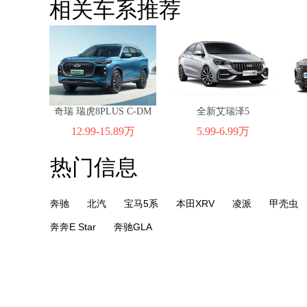
相关车系推荐
奇瑞 瑞虎8PLUS C-DM
全新艾瑞泽5
12.99-15.89万
5.99-6.99万
热门信息
奔驰
北汽
宝马5系
本田XRV
凌派
甲壳虫
奔奔E Star
奔驰GLA