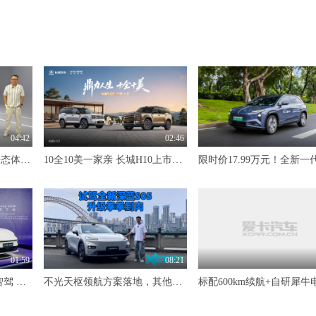
04:42
02:46
10万级大满配纯电SUV 静态体验东风风神L8Y
10全10美一家亲 长城H10上市限时20.18万元起
01:59
08:21
845km续航+Momenta R7智驾 MG07预售12.59万-16.59万
不光天枢领航方案落地，其他升级也是拳拳到肉 试驾全新深蓝S05