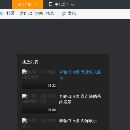
论坛导航
手机爱卡
社区
爱自驾
热帖
精选
文化
播放列表
奔驰CLA级 驾驶模式展
示
01:22
奔驰CLA级 盲点辅助系
统展示
01:00
奔驰CLA级 内饰展示