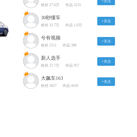
+关注
粉丝 27.6万
作品 3231
02:08
30秒懂车
+关注
2018款奔驰S级 导航系统
粉丝 33.7万
作品 1.0万
展示
兮有视频
03:13
+关注
粉丝 2511
作品 398
2018款奔驰S级 储物空间
展示
新人选手
万
+关注
02:09
粉丝 25.7万
作品 957
奔驰CLA级 氛围灯展示
大飙车163
+关注
粉丝 5827
作品 4418
01:51
奔驰CLA级 灯光展示
02:01
奔驰CLA级 导航系统展
示