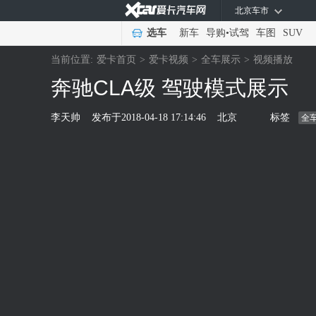
北京车市
选车
新车
导购
•
试驾
车图
SUV
当前位置:
爱卡首页
>
爱卡视频
>
全车展示
>
视频播放
奔驰CLA级 驾驶模式展示
李天帅
发布于
2018-04-18 17:14:46
北京
标签
全