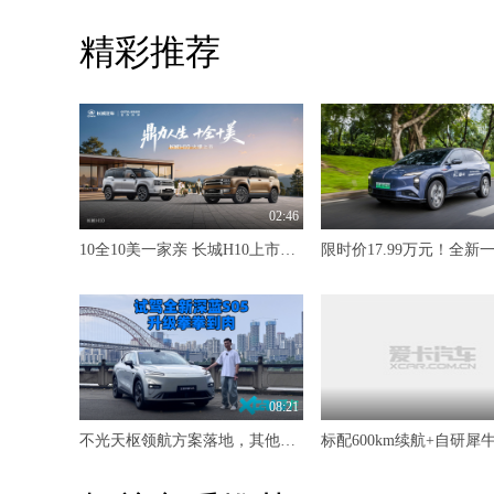
精彩推荐
02:46
10全10美一家亲 长城H10上市限时20.18万元起
08:21
不光天枢领航方案落地，其他升级也是拳拳到肉 试驾全新深蓝S05