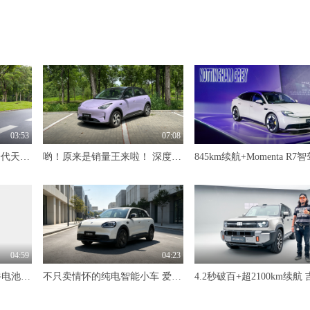
03:53
07:08
限时价17.99万元！全新一代天工08 670 Max重磅上市，限时六重大礼
哟！原来是销量王来啦！ 深度试驾吉利星愿
04:59
04:23
标配600km续航+自研犀牛电池 抢先体验奇瑞风云T7
不只卖情怀的纯电智能小车 爱卡深度试驾奇瑞QQ3