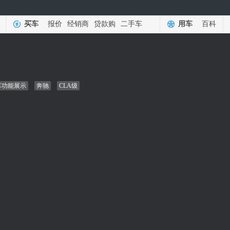
买车
报价
经销商
贷款购
二手车
用车
百科
车功能展示
奔驰
CLA级