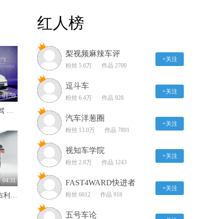
2018款奔驰S级 气候系统
红人榜
展示
02:02
梨视频麻辣车评
2018款奔驰S级 内饰展示
+关注
粉丝 5.6万
作品 2700
02:34
逗斗车
+关注
2018款奔驰S级 盲点辅助
01:59
粉丝 6.4万
作品 928
系统展示
845km续航+Momenta R7智驾 MG07预售12.59万-16.59万
01:02
汽车洋葱圈
+关注
粉丝 13.0万
作品 7891
2018款奔驰S级 驾驶模式
展示
视知车学院
+关注
01:56
粉丝 2.8万
作品 1243
2018款奔驰S级 氛围灯展
04:31
FAST4WARD快进者
示
+关注
粉丝 6012
作品 918
4.2秒破百+超2100km续航 吉利银河战舰700硬派SUV实力出圈
02:11
五号车论
2018款奔驰S级 灯光展示