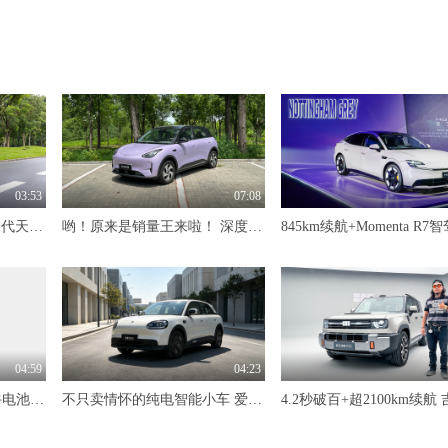
03:53
07:08
限时价17.99万元！全新一代天工08 670 Max重磅上市，限时六重大礼
哟！原来是销量王来啦！ 深度试驾吉利星愿
04:59
04:23
标配600km续航+自研犀牛电池 抢先体验奇瑞风云T7
不只卖情怀的纯电智能小车 爱卡深度试驾奇瑞QQ3