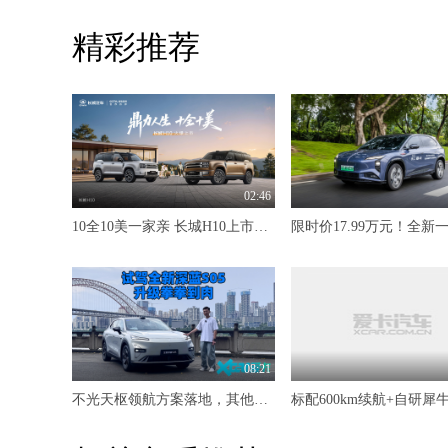
精彩推荐
02:46
10全10美一家亲 长城H10上市限时20.18万元起
08:21
不光天枢领航方案落地，其他升级也是拳拳到肉 试驾全新深蓝S05