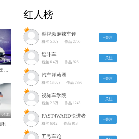
2018款奥迪A8L 后方通行
红人榜
警示系统展示
00:30
梨视频麻辣车评
2018款奥迪A8L 灯光展示
+关注
粉丝 5.6万
作品 2700
02:05
逗斗车
+关注
2018款奥迪A8L 导航系统
01:59
粉丝 6.4万
作品 926
展示
845km续航+Momenta R7智驾 MG07预售12.59万-16.59万
01:44
汽车洋葱圈
+关注
粉丝 13.0万
作品 7886
2018款奥迪A8L 储物空间
展示
视知车学院
+关注
02:26
粉丝 2.8万
作品 1243
2018款奥迪A8L 乘坐体验
04:31
FAST4WARD快进者
展示
+关注
粉丝 6012
作品 918
4.2秒破百+超2100km续航 吉利银河战舰700硬派SUV实力出圈
02:48
五号车论
2018款奥迪A8L ACC自适