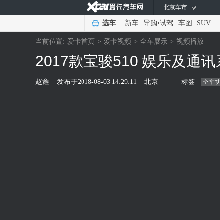
北京车市
选车
新车
导购
•
试驾
车图
SUV
当前位置:
爱卡首页
>
爱卡视频
>
全车展示
>
视频播放
2017款宝骏510 娱乐及通
赵鑫
发布于
2018-08-03 14:29:11
北京
标签
全车