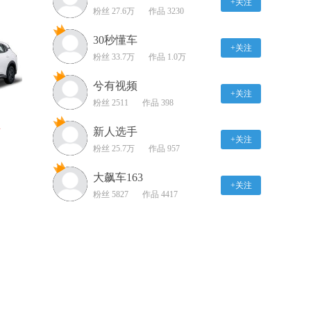
+关注
粉丝 27.6万
应巡航控制展示
作品 3230
01:40
30秒懂车
+关注
2018款奥迪A8L CarPlay
粉丝 33.7万
作品 1.0万
系统展示
兮有视频
01:29
+关注
粉丝 2511
作品 398
2018款奥迪A8L 侧向辅助
系统展示
新人选手
万
+关注
00:54
粉丝 25.7万
作品 957
2017款宝骏510 外观展示
大飙车163
+关注
粉丝 5827
作品 4417
02:10
2017款宝骏510 内饰展示
02:04
2017款宝骏510 灯光展示