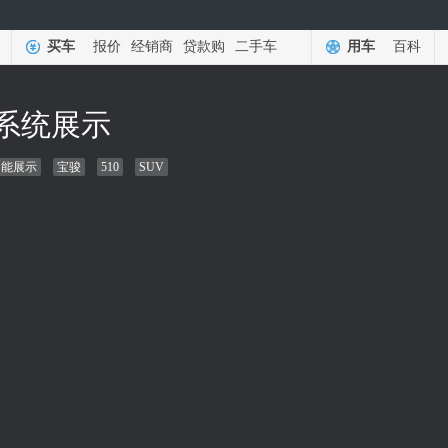
买车
报价
经销商
贷款购
二手车
用车
百科
讯系统展示
功能展示
宝骏
510
SUV