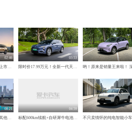
02:46
03:53
10全10美一家亲 长城H10上市限时20.18万元起
限时价17.99万元！全新一代天工08 670 Max重磅上市，限时六重大礼
08:21
04:59
不光天枢领航方案落地，其他升级也是拳拳到肉 试驾全新深蓝S05
标配600km续航+自研犀牛电池 抢先体验奇瑞风云T7