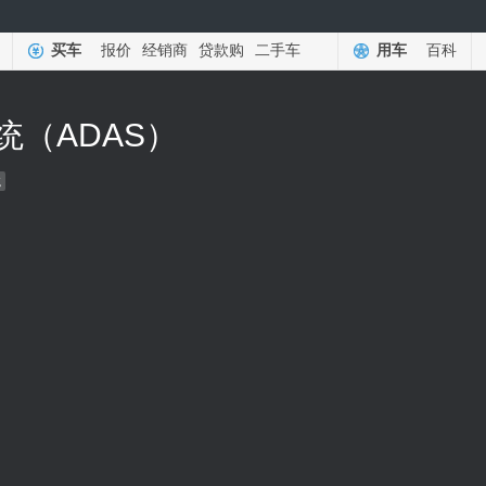
买车
报价
经销商
贷款购
二手车
用车
百科
统（ADAS）
龙