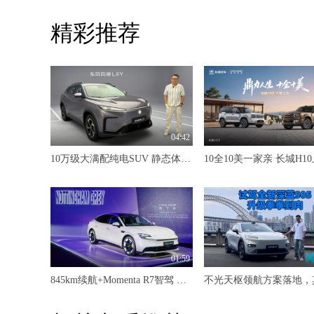
精彩推荐
04:42
10万级大满配纯电SUV 静态体验东风风神L8Y
01:59
845km续航+Momenta R7智驾 MG07预售12.59万-16.59万