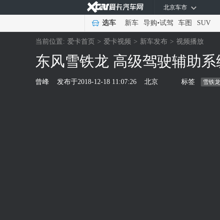
北京车市
选车
新车
导购
•
试驾
车图
SUV
当前位置:
爱卡首页
>
爱卡视频
>
新车发布
>
视频播放
东风雪铁龙 高级驾驶辅助系
曾峰
发布于
2018-12-18 11:07:26
北京
标签
雪铁