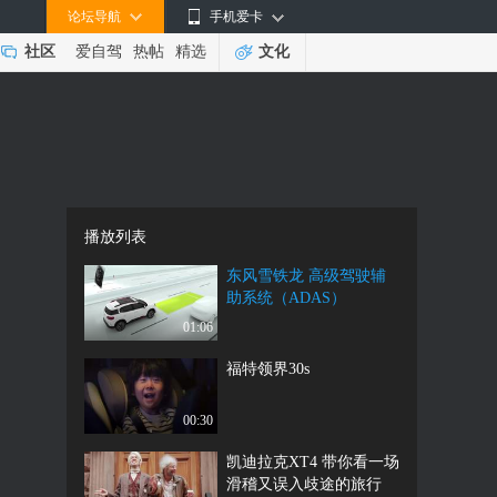
论坛导航
手机爱卡
社区
爱自驾
热帖
精选
文化
播放列表
东风雪铁龙 高级驾驶辅
助系统（ADAS）
01:06
福特领界30s
00:30
凯迪拉克XT4 带你看一场
滑稽又误入歧途的旅行