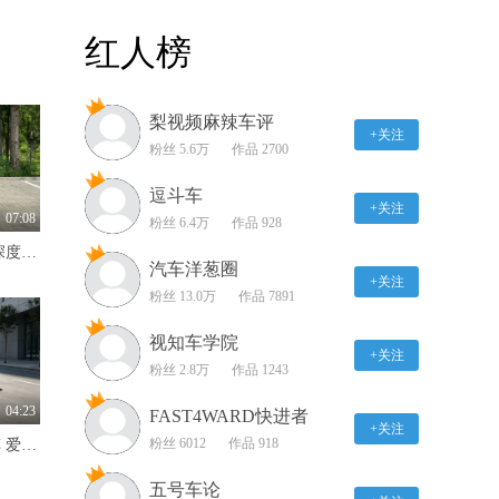
我的雪佛兰奖励是一种节
红人榜
省雪佛兰产品和服务的新
方法
00:33
梨视频麻辣车评
体验创新 新引擎的凯迪
+关注
拉克XT4无误
粉丝 5.6万
作品 2700
00:46
逗斗车
+关注
使用雪佛兰后视镜可以获
07:08
粉丝 6.4万
作品 928
得更宽 更少的遮挡
哟！原来是销量王来啦！ 深度试驾吉利星愿
00:29
汽车洋葱圈
+关注
粉丝 13.0万
作品 7891
神秘的砖造迈凯伦在伦敦
市中心窥探
视知车学院
+关注
00:18
粉丝 2.8万
作品 1243
前往我们的雷克萨斯车型
04:23
FAST4WARD快进者
播放列表 了解每一台雷
+关注
粉丝 6012
作品 918
不只卖情怀的纯电智能小车 爱卡深度试驾奇瑞QQ3
克萨斯车型和功能
00:45
五号车论
汽车艺术与科学的完美结