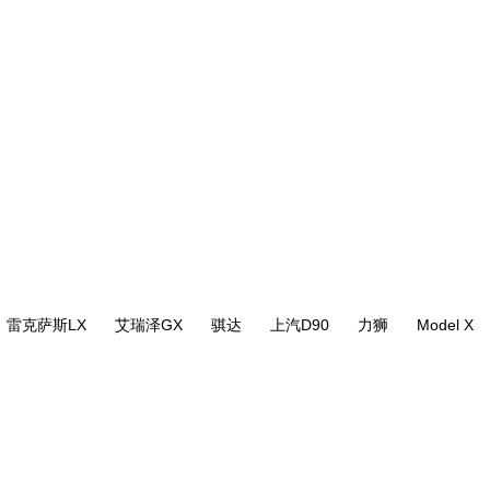
雷克萨斯LX
艾瑞泽GX
骐达
上汽D90
力狮
Model X