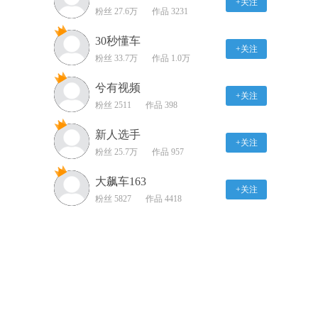
+关注
粉丝 27.6万
合 这是全新的迈凯伦终
作品 3231
极系列
01:10
30秒懂车
+关注
你付的雪佛兰价就是我们
粉丝 33.7万
作品 1.0万
付的价 在雪佛兰员工折
扣活动上 每个人一分钱
兮有视频
00:30
+关注
也不能多
粉丝 2511
作品 398
迈凯伦拉力赛这是一场独
特的活动 让我们的车主
新人选手
+关注
更接近这个品牌
04:43
粉丝 25.7万
作品 957
东风雪铁龙 自适应液压
大飙车163
+关注
稳定技术（PHC）
粉丝 5827
作品 4418
01:02
丰田皮卡Tacoma 皮卡界
的全能选手
01:09
丰田皮卡Tacoma配备前方
防碰撞预警功能