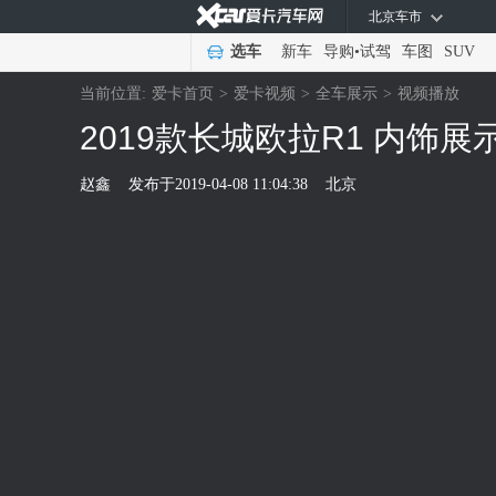
北京车市
选车
新车
导购
•
试驾
车图
SUV
当前位置:
爱卡首页
>
爱卡视频
>
全车展示
>
视频播放
2019款长城欧拉R1 内饰展
赵鑫
发布于
2019-04-08 11:04:38
北京