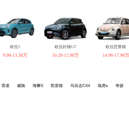
欧拉5
欧拉好猫GT
欧拉芭蕾猫
9.98-13.38万
10.28-12.98万
14.98-17.98
雷凌
威驰
海狮S
凯雷德
马自达CX4
瑞虎e
奇骏