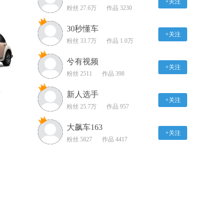
+关注
粉丝 27.6万
系统展示
作品 3230
01:00
30秒懂车
+关注
2019款 奥迪A7 CarPlay系
粉丝 33.7万
作品 1.0万
统展示
兮有视频
01:42
+关注
粉丝 2511
作品 398
2019款 奥迪A7 全景影像
展示
新人选手
万
+关注
01:33
粉丝 25.7万
作品 957
2019款长城欧拉R1 灯光
大飙车163
+关注
展示
粉丝 5827
作品 4417
01:22
2019款长城欧拉R1 储物
空间展示
01:09
2019款长城欧拉R1 乘坐
体验展示