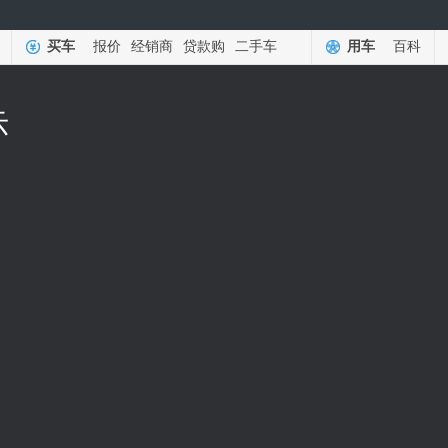
买车
报价
经销商
贷款购
二手车
用车
百科
示