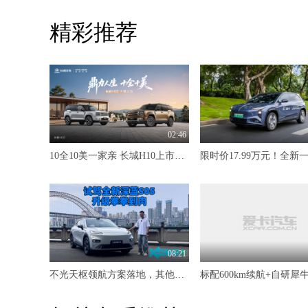
精彩推荐
02:46
10全10美一家亲 长城H10上市限时20.18万元起
08:21
不光天枢领航方案落地，其他升级也是拳拳到肉 试驾全新深蓝S05