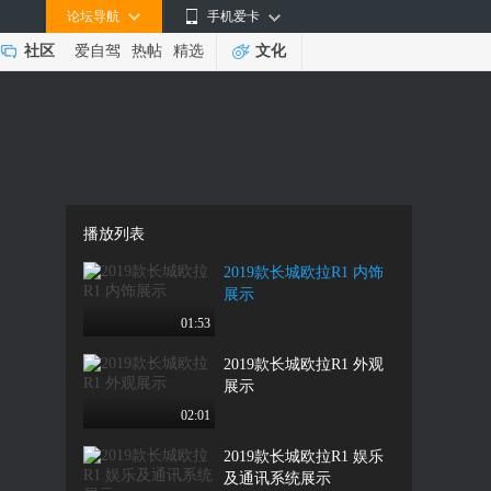
论坛导航
手机爱卡
社区
爱自驾
热帖
精选
文化
播放列表
2019款长城欧拉R1 内饰
展示
01:53
2019款长城欧拉R1 外观
展示
02:01
2019款长城欧拉R1 娱乐
及通讯系统展示