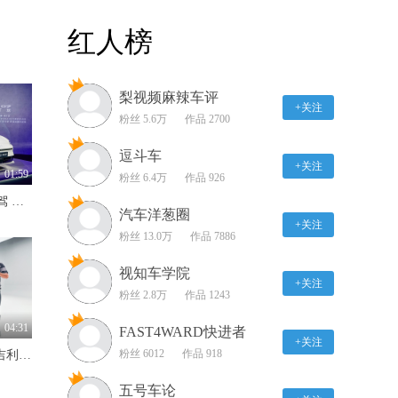
2019款 奥迪A7 氛围灯展
红人榜
示
01:38
梨视频麻辣车评
2019款 奥迪A7 灯光展示
+关注
粉丝 5.6万
作品 2700
01:56
逗斗车
+关注
2019款 奥迪A7 导航系统
01:59
粉丝 6.4万
作品 926
展示
845km续航+Momenta R7智驾 MG07预售12.59万-16.59万
02:32
汽车洋葱圈
+关注
粉丝 13.0万
作品 7886
2019款 奥迪A7 储物空间
展示
视知车学院
+关注
01:39
粉丝 2.8万
作品 1243
2019款 奥迪A7 乘坐体验
04:31
FAST4WARD快进者
展示
+关注
粉丝 6012
作品 918
4.2秒破百+超2100km续航 吉利银河战舰700硬派SUV实力出圈
01:30
五号车论
2019款 奥迪A7 车道保持