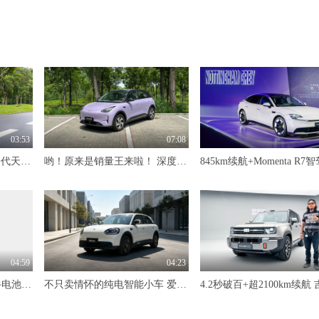
03:53
07:08
限时价17.99万元！全新一代天工08 670 Max重磅上市，限时六重大礼
哟！原来是销量王来啦！ 深度试驾吉利星愿
04:59
04:23
标配600km续航+自研犀牛电池 抢先体验奇瑞风云T7
不只卖情怀的纯电智能小车 爱卡深度试驾奇瑞QQ3