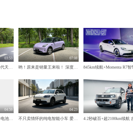
03:53
07:08
限时价17.99万元！全新一代天工08 670 Max重磅上市，限时六重大礼
哟！原来是销量王来啦！ 深度试驾吉利星愿
04:59
04:23
标配600km续航+自研犀牛电池 抢先体验奇瑞风云T7
不只卖情怀的纯电智能小车 爱卡深度试驾奇瑞QQ3