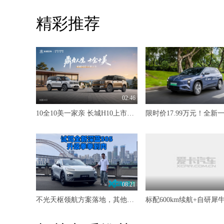
精彩推荐
02:46
10全10美一家亲 长城H10上市限时20.18万元起
08:21
不光天枢领航方案落地，其他升级也是拳拳到肉 试驾全新深蓝S05