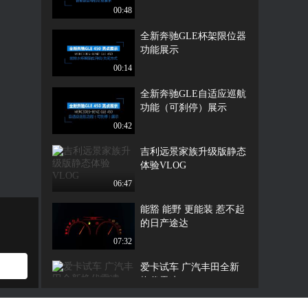
00:48
全新奔驰GLE杯架限位器
功能展示
00:14
全新奔驰GLE自适应巡航
功能（可刹停）展示
00:42
吉利远景家族升级版静态
体验VLOG
06:47
能豁 能野 更能装 惹不起
的日产途达
07:32
爱卡试车 广汽丰田全新
换代雷凌
08:23