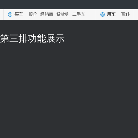
买车
报价
经销商
贷款购
二手车
用车
百科
进入第三排功能展示