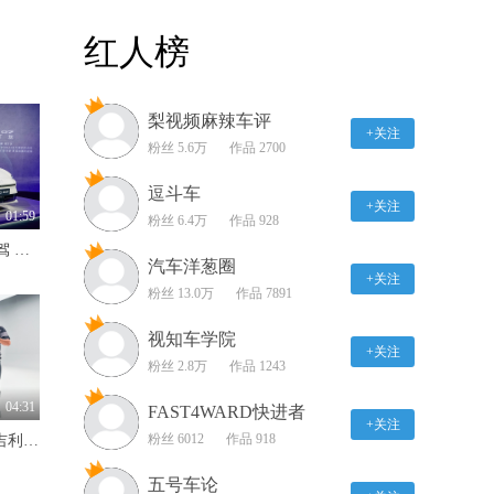
宝马X7 xDrive40i 加速展
红人榜
示
00:11
梨视频麻辣车评
宝马X7 xDrive40i 刹车展
+关注
示
粉丝 5.6万
作品 2700
00:10
逗斗车
+关注
宝马X7 xDrive40i 绕桩展
01:59
粉丝 6.4万
作品 928
示
845km续航+Momenta R7智驾 MG07预售12.59万-16.59万
00:37
汽车洋葱圈
+关注
粉丝 13.0万
作品 7891
宝马X7 xDrive40i通过减
速带测试
视知车学院
+关注
00:33
粉丝 2.8万
作品 1243
升级的不仅仅是动力 试
04:31
FAST4WARD快进者
驾本田新缤智1.5T
+关注
粉丝 6012
作品 918
4.2秒破百+超2100km续航 吉利银河战舰700硬派SUV实力出圈
04:31
五号车论
地表最强E级 乐趣性能团