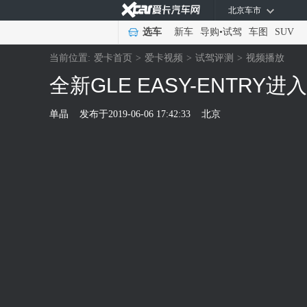
北京车市
选车
新车
导购
•
试驾
车图
SUV
当前位置:
爱卡首页
>
爱卡视频
>
试驾评测
>
视频播放
全新GLE EASY-ENTRY
单晶
发布于
2019-06-06 17:42:33
北京