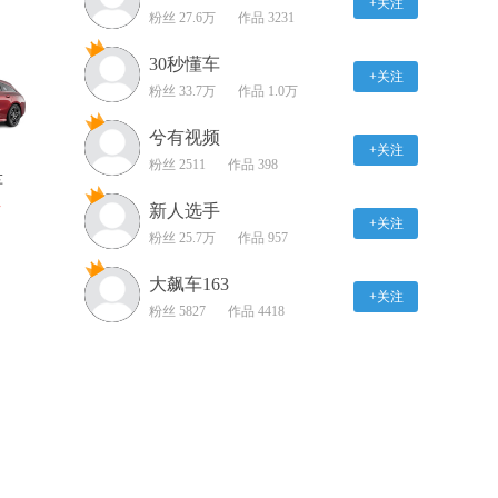
+关注
粉丝 27.6万
之奔驰AMG E 63 S
作品 3231
07:58
30秒懂车
+关注
长安马自达CX-5加速展
粉丝 33.7万
作品 1.0万
示
兮有视频
00:17
+关注
粉丝 2511
作品 398
车
长安马自达CX-5绕桩测
试
新人选手
万
+关注
00:29
粉丝 25.7万
作品 957
全新奔驰GLE导航手写/
大飙车163
+关注
触控面板功能展示
粉丝 5827
作品 4418
00:40
长城风骏7柴油版Vlog试
车
02:50
论家用，他是专业的东风
本田享域试驾