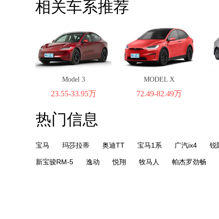
相关车系推荐
Model 3
MODEL X
23.55-33.95万
72.49-82.49万
热门信息
宝马
玛莎拉蒂
奥迪TT
宝马1系
广汽ix4
锐
新宝骏RM-5
逸动
悦翔
牧马人
帕杰罗劲畅