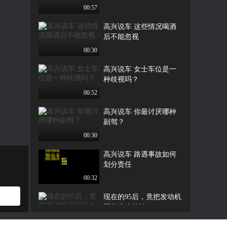
00:57
高兴说车 这些情况喝酒
后不能忽视
00:30
高兴说车 女士车位是一
种歧视吗？
00:52
高兴说车 你最讨厌哪种
副驾？
00:30
高兴说车 路遇事故如何
划分责任
00:32
现在的95后，竟把发动机
画的这么传神？
01:25