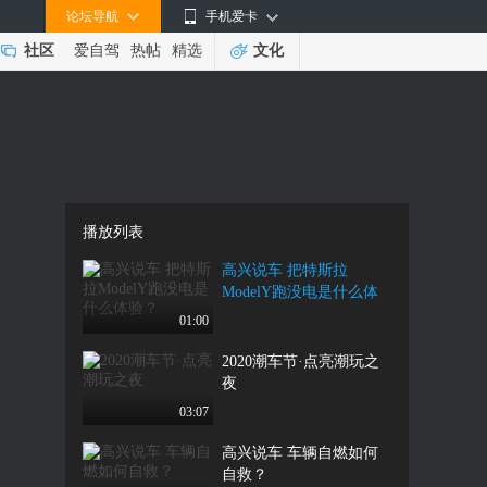
论坛导航
手机爱卡
社区
爱自驾
热帖
精选
文化
播放列表
高兴说车 把特斯拉
ModelY跑没电是什么体
验？
01:00
2020潮车节·点亮潮玩之
夜
03:07
高兴说车 车辆自燃如何
自救？