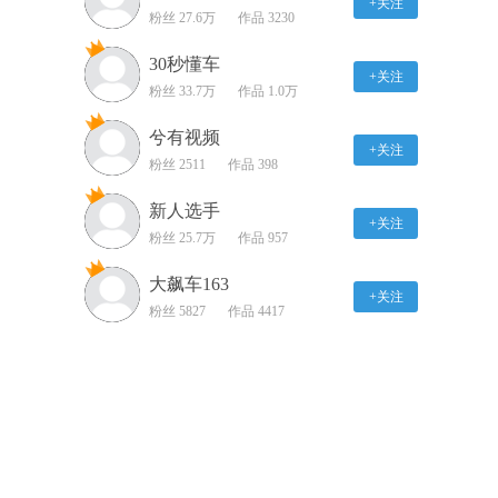
+关注
粉丝 27.6万
动泊车居然还不如…？
作品 3230
00:48
30秒懂车
+关注
高兴说车 300万的DBX自
粉丝 33.7万
作品 1.0万
动泊车好用吗？
兮有视频
00:30
+关注
粉丝 2511
作品 398
高兴说车 别克君威自动
泊车体验
新人选手
+关注
00:47
粉丝 25.7万
作品 957
高兴说车 美女用挖掘机
大飙车163
+关注
埋掉烦恼
粉丝 5827
作品 4417
00:50
高兴说车 你会开挖掘机
吗？
00:57
高兴说车 百位明星的车
库见过吗？