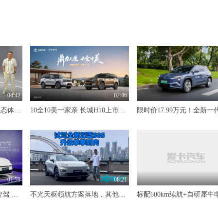
04:42
02:46
10万级大满配纯电SUV 静态体验东风风神L8Y
10全10美一家亲 长城H10上市限时20.18万元起
01:59
08:21
845km续航+Momenta R7智驾 MG07预售12.59万-16.59万
不光天枢领航方案落地，其他升级也是拳拳到肉 试驾全新深蓝S05