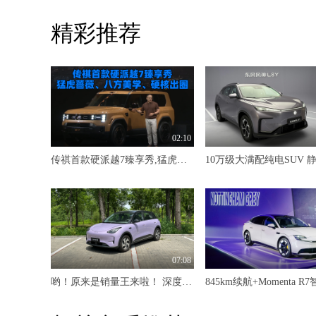
精彩推荐
02:10
传祺首款硬派越7臻享秀,猛虎蔷薇、八方美学、硬核出圈
07:08
哟！原来是销量王来啦！ 深度试驾吉利星愿