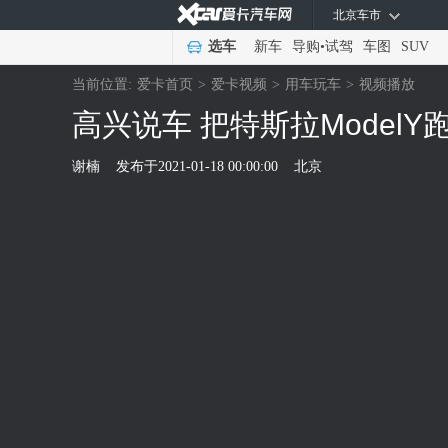
北京车市
选车
新车
导购
•
试驾
车图
SUV
当前位置:
爱卡首页
>
爱卡视频
>
用车玩车
>
视频播放
高兴说车 把特斯拉Model
谢楠
发布于
2021-01-18 00:00:00
北京