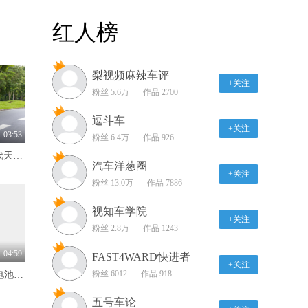
坦克300改装潜力分析
红人榜
15:50
梨视频麻辣车评
高兴说车 十几万的国产
+关注
车行不行？
粉丝 5.6万
作品 2700
00:38
逗斗车
+关注
高兴说车 100万的玛莎拉
03:53
粉丝 6.4万
作品 926
蒂真的值吗？
限时价17.99万元！全新一代天工08 670 Max重磅上市，限时六重大礼
00:46
汽车洋葱圈
+关注
粉丝 13.0万
作品 7886
高兴说车 假如末日来临
你会考虑它吗
视知车学院
+关注
00:58
粉丝 2.8万
作品 1243
高兴说车 阿斯顿·马丁
04:59
FAST4WARD快进者
DBX能撩小姐姐吗？
+关注
粉丝 6012
作品 918
标配600km续航+自研犀牛电池 抢先体验奇瑞风云T7
00:54
五号车论
高兴说车 进口奔驰的自