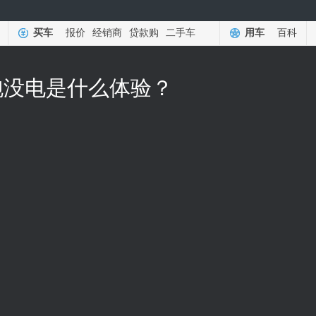
买车
报价
经销商
贷款购
二手车
用车
百科
Y跑没电是什么体验？