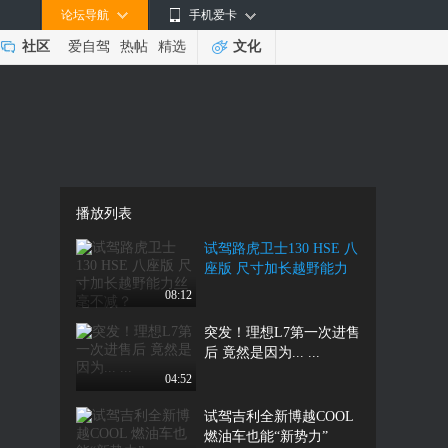
论坛导航
手机爱卡
社区
爱自驾
热帖
精选
文化
播放列表
试驾路虎卫士130 HSE 八
座版 尺寸加长越野能力
丝毫不减？
08:12
突发！理想L7第一次进售
后 竟然是因为... ...
04:52
试驾吉利全新博越COOL
燃油车也能“新势力”