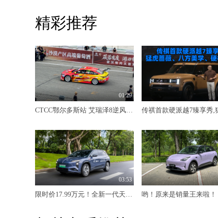
精彩推荐
01:29
CTCC鄂尔多斯站 艾瑞泽8逆风激战赛场
03:53
限时价17.99万元！全新一代天工08 670 Max重磅上市，限时六重大礼