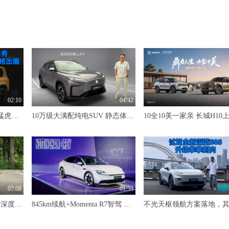
02:10
04:42
传祺首款硬派越7臻享秀,猛虎蔷薇、八方美学、硬核出圈
10万级大满配纯电SUV 静态体验东风风神L8Y
07:08
01:59
哟！原来是销量王来啦！ 深度试驾吉利星愿
845km续航+Momenta R7智驾 MG07预售12.59万-16.59万