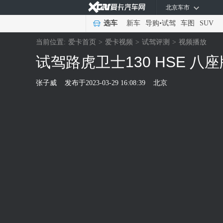
北京车市
选车
新车
导购
•
试驾
车图
SUV
当前位置:
爱卡首页
>
爱卡视频
>
试驾评测
>
视频播放
试驾路虎卫士130 HSE 
张子威
发布于
2023-03-29 16:08:39
北京