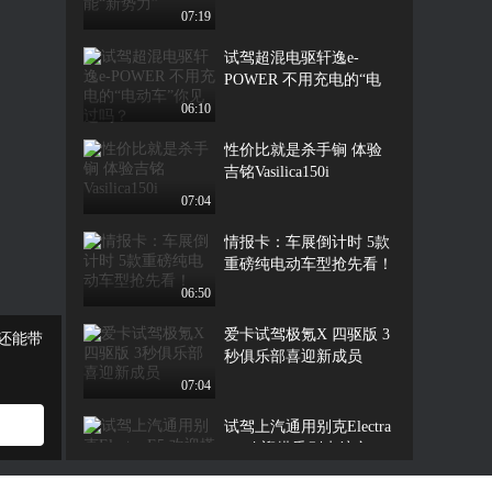
07:19
试驾超混电驱轩逸e-
POWER 不用充电的“电
动车”你见过吗？
06:10
性价比就是杀手锏 体验
吉铭Vasilica150i
07:04
情报卡：车展倒计时 5款
重磅纯电动车型抢先看！
06:50
爱卡试驾极氪X 四驱版 3
还能带
秒俱乐部喜迎新成员
07:04
试驾上汽通用别克Electra
E5 欢迎搭乘别克航空！
08:22