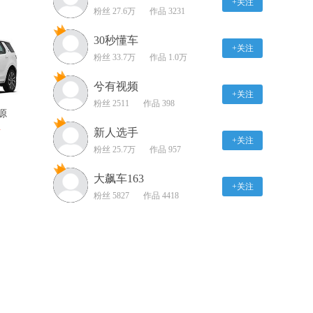
+关注
粉丝 27.6万
混电驱 轩逸之后
作品 3231
09:22
30秒懂车
+关注
超混电驱 轩逸/思域
粉丝 33.7万
作品 1.0万
e:HEV/雷凌双擎 混动家
轿大横评
兮有视频
18:24
+关注
粉丝 2511
作品 398
源
高颜值运动智能“玩家” 趣
评合创A06
新人选手
万
+关注
05:49
粉丝 25.7万
作品 957
iPhone NFC数字钥匙初体
大飙车163
+关注
验 试驾比亚迪护卫舰07
粉丝 5827
作品 4418
DM-i
07:11
静态体验哈弗枭龙 和枭
龙MAX有什么区别？
04:35
试驾红旗H6 SPORT模式
才是正确打开方式