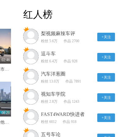
试驾本田HR-V混动版 优
红人榜
点与缺点并存！
05:55
梨视频麻辣车评
上汽大众ID.3 城市早高峰
+关注
极限挑战
粉丝 5.6万
作品 2700
09:03
逗斗车
+关注
抢先体验蔚来ES6 全方位
02:46
粉丝 6.4万
作品 928
再次进化
10全10美一家亲 长城H10上市限时20.18万元起
04:26
汽车洋葱圈
+关注
粉丝 13.0万
作品 7891
看ID.6 X兄弟团自驾游舒
适度大比拼
视知车学院
+关注
08:47
粉丝 2.8万
作品 1243
试驾2023款零跑T03 小身
08:21
FAST4WARD快进者
材内有大大乾坤！
+关注
粉丝 6012
作品 918
不光天枢领航方案落地，其他升级也是拳拳到肉 试驾全新深蓝S05
06:08
五号车论
百变子皿 当奶爸开上超