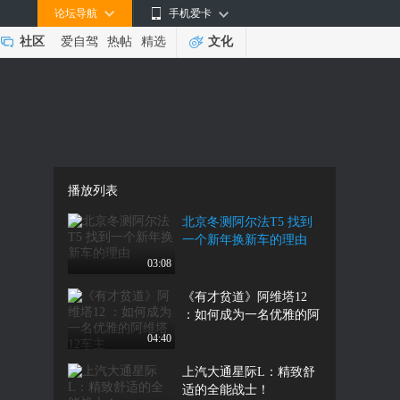
论坛导航
手机爱卡
社区
爱自驾
热帖
精选
文化
播放列表
北京冬测阿尔法T5 找到
一个新年换新车的理由
03:08
《有才贫道》阿维塔12
：如何成为一名优雅的阿
维塔12车主
04:40
上汽大通星际L：精致舒
适的全能战士！