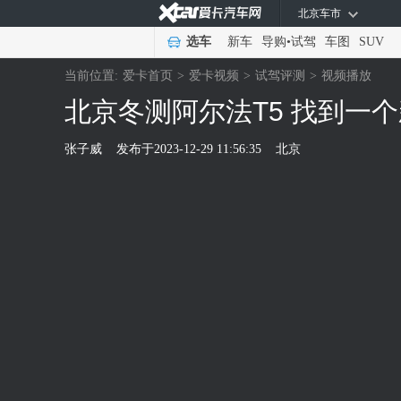
北京车市
选车
新车
导购
•
试驾
车图
SUV
当前位置:
爱卡首页
>
爱卡视频
>
试驾评测
>
视频播放
北京冬测阿尔法T5 找到一
张子威
发布于
2023-12-29 11:56:35
北京