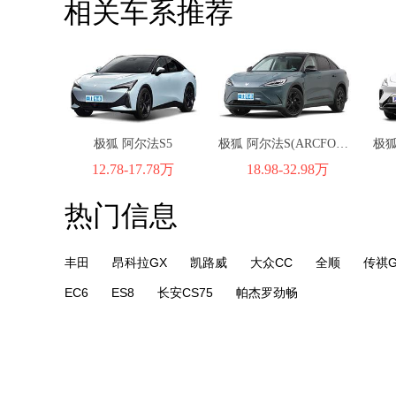
相关车系推荐
极狐 阿尔法S5
极狐 阿尔法S(ARCFOX αS)
12.78-17.78万
18.98-32.98万
热门信息
丰田
昂科拉GX
凯路威
大众CC
全顺
传祺G
EC6
ES8
长安CS75
帕杰罗劲畅