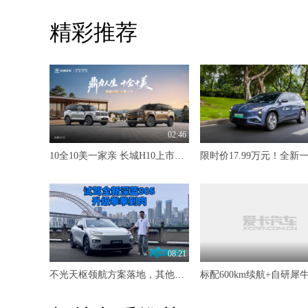
精彩推荐
02:46
10全10美一家亲 长城H10上市限时20.18万元起
08:21
不光天枢领航方案落地，其他升级也是拳拳到肉 试驾全新深蓝S05