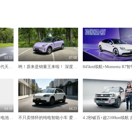
03:53
07:08
限时价17.99万元！全新一代天工08 670 Max重磅上市，限时六重大礼
哟！原来是销量王来啦！ 深度试驾吉利星愿
04:59
04:23
标配600km续航+自研犀牛电池 抢先体验奇瑞风云T7
不只卖情怀的纯电智能小车 爱卡深度试驾奇瑞QQ3