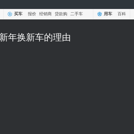
买车
报价
经销商
贷款购
二手车
用车
百科
个新年换新车的理由