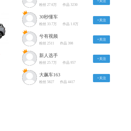
+关注
粉丝 27.6万
试驾全新BMW i5
作品 3230
07:13
30秒懂车
+关注
试岚图追光PHEV：这底
粉丝 33.7万
作品 1.0万
盘这操控 还有谁？
兮有视频
04:12
+关注
粉丝 2511
作品 398
试驾路特斯EMEYA 它太
好了 钱不够是我的错！
新人选手
万
+关注
07:17
粉丝 25.7万
作品 957
干倒华子 就靠它了！抢
大飙车163
+关注
先体验小米首款车型SU7
粉丝 5827
作品 4417
07:03
试驾捷途山海L9 Max 7座
版 还有更理想的选择
吗？
03:24
一键开启战斗模式！抢先
试驾东风eπ 007 四驱版