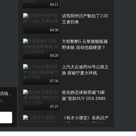
04:11
试驾郑州日产帕拉丁2.0T
王者归来
04:50
方程豹豹5 云辇旗舰版越
野体验 混动也能硬派？
04:28
上汽大众途昂66号公路之
旅 探秘宁夏大环线
07:36
抢先静态体验荣威“D家
历练，
族”首款SUV D5X DMH
法。
05:25
《有才小课堂》东风日产
电驱SUV家族冰雪体验
04:18