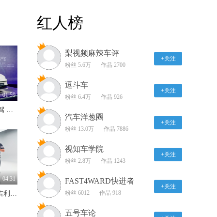
什么！三万多能买埃尔法
红人榜
了？未奥BOMA给你答案
04:12
梨视频麻辣车评
冰雪试驾捷途旅行者 20
+关注
万能买到全能战士吗？
粉丝 5.6万
作品 2700
03:20
逗斗车
+关注
冰雪试驾极石01 车圈“米
01:59
粉丝 6.4万
作品 926
其林三星”诞生
845km续航+Momenta R7智驾 MG07预售12.59万-16.59万
03:01
汽车洋葱圈
+关注
粉丝 13.0万
作品 7886
全球首试智己城区NOA
轻松入围第一梯队？
视知车学院
+关注
16:48
粉丝 2.8万
作品 1243
北京BJ60/全新BJ40在冰
04:31
FAST4WARD快进者
雪中“撒野” 没点硬实力怎
+关注
粉丝 6012
作品 918
4.2秒破百+超2100km续航 吉利银河战舰700硬派SUV实力出圈
么行？
04:18
五号车论
不光开着好 坐着同样爽