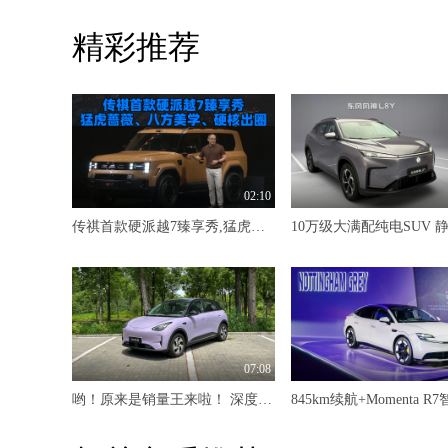
精彩推荐
02:10
传祺首款硬派越7臻享秀,猛虎蔷薇、八方美学、硬核出圈
07:08
哟！原来是销量王来啦！ 深度试驾吉利星愿