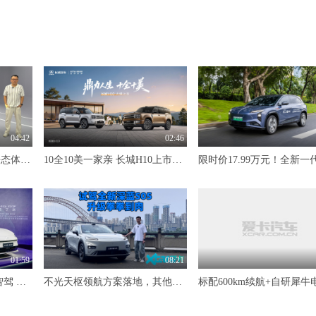
04:42
02:46
10万级大满配纯电SUV 静态体验东风风神L8Y
10全10美一家亲 长城H10上市限时20.18万元起
01:59
08:21
845km续航+Momenta R7智驾 MG07预售12.59万-16.59万
不光天枢领航方案落地，其他升级也是拳拳到肉 试驾全新深蓝S05