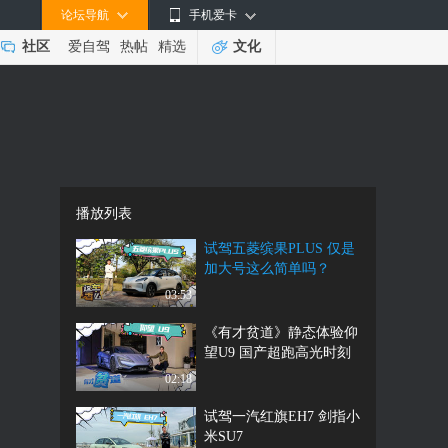
论坛导航
手机爱卡
社区
爱自驾
热帖
精选
文化
播放列表
试驾五菱缤果PLUS 仅是
加大号这么简单吗？
03:53
《有才贫道》静态体验仰
望U9 国产超跑高光时刻
02:18
试驾一汽红旗EH7 剑指小
米SU7