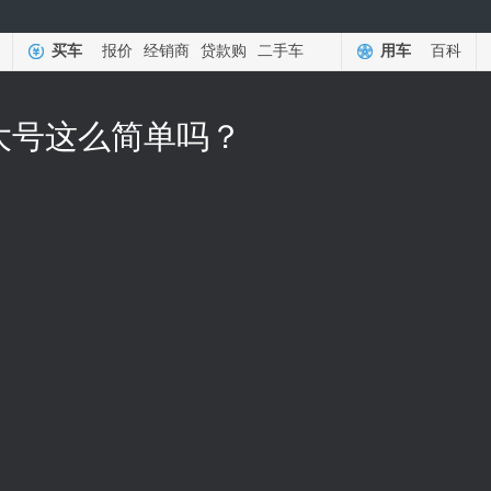
买车
报价
经销商
贷款购
二手车
用车
百科
加大号这么简单吗？