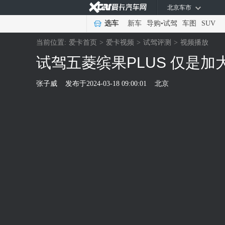
北京车市
选车
新车
导购
•
试驾
车图
SUV
当前位置:
爱卡首页
>
爱卡视频
>
试驾评测
>
视频播放
试驾五菱缤果PLUS 仅是
张子威
发布于
2024-03-18 09:00:01
北京