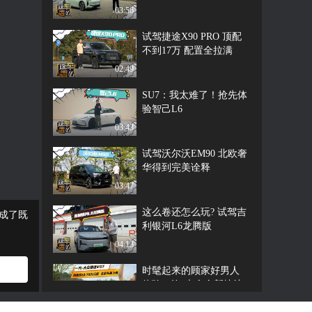
03:56
试驾捷途X90 PRO 顶配
不到17万 配置全拉满
02:49
SU7：我太难了！抢先体
验智己L6
03:43
试驾沃尔沃EM90 北欧奢
华得到完美诠释
03:47
这么卷还怎么玩? 试驾吉
成了既
利银河L6龙腾版
04:13
时髦起来的顾家好男人
体验一汽-大众全新捷达
VS7
03:24