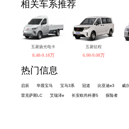
相关车系推荐
五菱扬光电卡
五菱征程
8.48-9.18万
6.98-9.08万
热门信息
启辰
华晨宝马
宝马3系
冠道
比亚迪e3
威
雷克萨斯LC
艾瑞泽e
长安欧尚科赛5
探险者