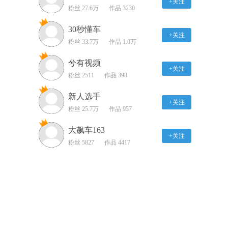
+关注
粉丝 27.6万
可野又可营
作品 3230
02:36
30秒懂车
+关注
《有才贫道》2024
粉丝 33.7万
作品 1.0万
LOTUS DAY 路特斯赛道
日
兮有视频
02:42
+关注
粉丝 2511
作品 398
最便宜的宝马新能源 试
驾华晨宝马iX1
新人选手
+关注
03:01
粉丝 25.7万
作品 957
2024款小鹏P7i鹏翼版都
大飙车163
+关注
有哪些升级？
粉丝 5827
作品 4417
03:05
静态体验全新腾势N7 这
次腾势下血本了！
02:23
试驾全新极氪001 买前必
看的纯干货