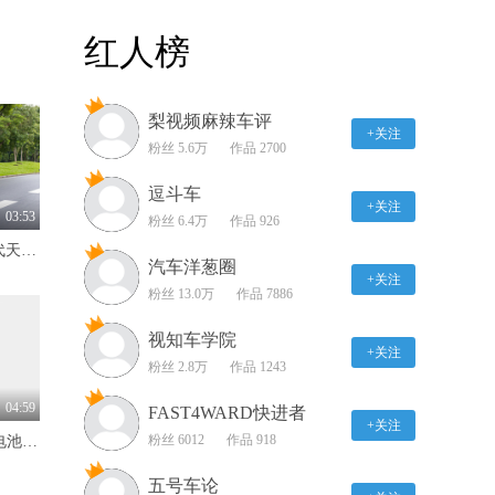
试驾东风标致408龘龘款
红人榜
性价比真的到头了
03:14
梨视频麻辣车评
电混四驱靠谱吗？试驾哈
+关注
弗二代大狗Hi4
粉丝 5.6万
作品 2700
03:54
逗斗车
+关注
试驾小米SU7 Max 各位米
03:53
粉丝 6.4万
作品 926
粉久等啦！
限时价17.99万元！全新一代天工08 670 Max重磅上市，限时六重大礼
03:55
汽车洋葱圈
+关注
粉丝 13.0万
作品 7886
试驾全新腾势N7 城市
NOA表现出乎意料！
视知车学院
+关注
05:47
粉丝 2.8万
作品 1243
一款颠覆出行体验的SUV
04:59
FAST4WARD快进者
试驾长安UNI-Z
+关注
粉丝 6012
作品 918
标配600km续航+自研犀牛电池 抢先体验奇瑞风云T7
04:18
五号车论
静态体验北京BJ30 可城