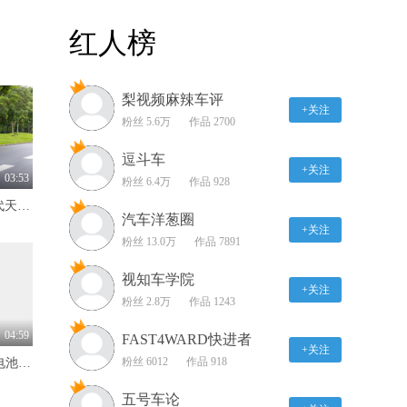
过了“龙门客栈” 都是沙漠
红人榜
里的“英雄好汉”
01:49
梨视频麻辣车评
沙漠越野新手村开胃菜
+关注
——“开心坡”
粉丝 5.6万
作品 2700
02:21
逗斗车
+关注
沙漠越野“纯电”也能嗨翻
03:53
粉丝 6.4万
作品 928
全场？！
限时价17.99万元！全新一代天工08 670 Max重磅上市，限时六重大礼
01:47
汽车洋葱圈
+关注
粉丝 13.0万
作品 7891
面对“英雄锅”，想当“狗
熊”都难？！
视知车学院
+关注
02:11
粉丝 2.8万
作品 1243
库漠塔格沙漠“觉醒”之旅
04:59
FAST4WARD快进者
+关注
粉丝 6012
作品 918
标配600km续航+自研犀牛电池 抢先体验奇瑞风云T7
02:26
五号车论
iCAR 03T沙漠越野实