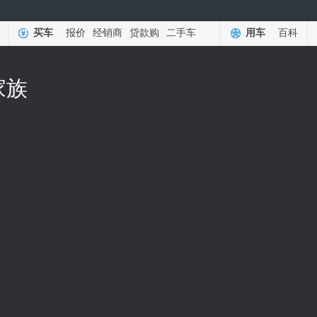
买车
报价
经销商
贷款购
二手车
用车
百科
家族