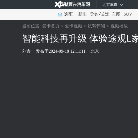
北京车市
选车
新车
导购
•
试驾
车图
SUV
当前位置:
爱卡首页
>
爱卡视频
>
试驾评测
>
视频播放
智能科技再升级 体验途观L
刘鑫
发布于
2024-09-18 12:11:11
北京