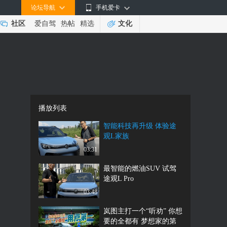
论坛导航
手机爱卡
社区
爱自驾
热帖
精选
文化
播放列表
智能科技再升级 体验途
观L家族
03:31
最智能的燃油SUV 试驾
途观L Pro
03:48
岚图主打一个“听劝” 你想
要的全都有 梦想家的第