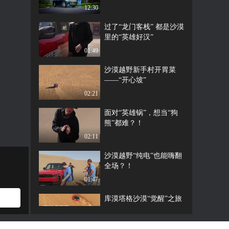
三排很亮眼
12:30
过了“龙门客栈” 都是沙漠
里的“英雄好汉”
01:49
沙漠越野新手村开胃菜
——“开心坡”
02:21
面对“英雄锅”，想当“狗
熊”都难？！
02:11
沙漠越野“纯电”也能嗨翻
全场？！
01:47
库漠塔格沙漠“觉醒”之旅
02:26