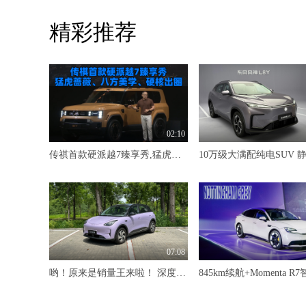
精彩推荐
02:10
传祺首款硬派越7臻享秀,猛虎蔷薇、八方美学、硬核出圈
07:08
哟！原来是销量王来啦！ 深度试驾吉利星愿