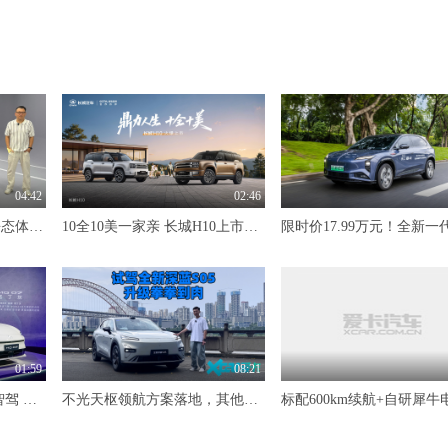
04:42
02:46
10万级大满配纯电SUV 静态体验东风风神L8Y
10全10美一家亲 长城H10上市限时20.18万元起
01:59
08:21
845km续航+Momenta R7智驾 MG07预售12.59万-16.59万
不光天枢领航方案落地，其他升级也是拳拳到肉 试驾全新深蓝S05