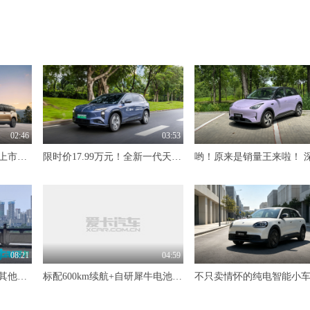
02:46
03:53
10全10美一家亲 长城H10上市限时20.18万元起
限时价17.99万元！全新一代天工08 670 Max重磅上市，限时六重大礼
08:21
04:59
不光天枢领航方案落地，其他升级也是拳拳到肉 试驾全新深蓝S05
标配600km续航+自研犀牛电池 抢先体验奇瑞风云T7