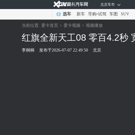
北京车市
选车
新车
导购
•
试驾
车图
SUV
当前位置:
爱卡首页
>
爱卡视频
>
视频播放
红旗全新天工08 零百4.2秒
李桐桐
发布于
2026-07-07 22:49:50
北京