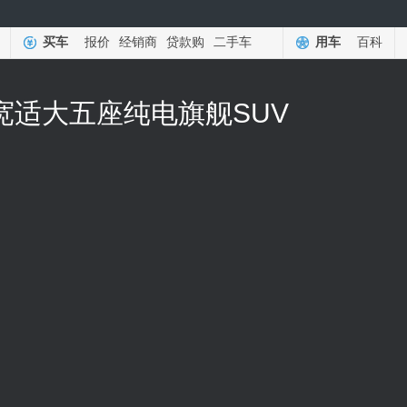
买车
报价
经销商
贷款购
二手车
用车
百科
 宽适大五座纯电旗舰SUV