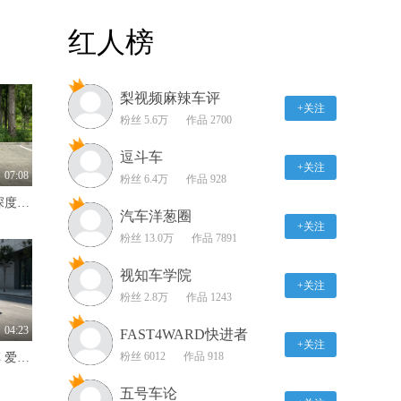
艾瑞泽8Pro锋芒驰骋 瑞
红人榜
虎9奢阔从容定义品质出
行
04:37
梨视频麻辣车评
双15.6英寸大屏配航空座
+关注
椅 格瑞维亚混动四驱全
粉丝 5.6万
作品 2700
能出行
03:56
逗斗车
+关注
全新艾瑞泽8征服版正式
07:08
粉丝 6.4万
作品 928
登场 2790mm大空间 8155
哟！原来是销量王来啦！ 深度试驾吉利星愿
智舱动力全面进阶
03:23
汽车洋葱圈
+关注
粉丝 13.0万
作品 7891
【大咖专访间】东风柳汽
乘用车销售公司副总经理
视知车学院
陈来：与华为乾崑做亲民
+关注
02:10
粉丝 2.8万
作品 1243
智能好车
【大咖专访间】星海
04:23
FAST4WARD快进者
V9/V6产品总监潘文军：
+关注
粉丝 6012
作品 918
不只卖情怀的纯电智能小车 爱卡深度试驾奇瑞QQ3
把日本对MPV的成熟理解
00:44
同步到风行车
五号车论
专访莲花CEO冯擎峰，