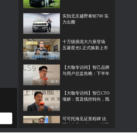
05:21
实拍北京越野泰钽700 实
力出圈
03:15
十万级插混大六座登场
五菱星光L正式焕新上市
03:10
【大咖专访间】智己品牌
与用户总监焦樵：下半年
会有三款纯电车型上市
00:45
【大咖专访间】智己CTO
项娇：普及线控转向，既
是趋势，也是对用户诚意
00:57
的体现
可可托海见证里程碑 比
亚迪大唐EV第10000辆正
式交付
01:33