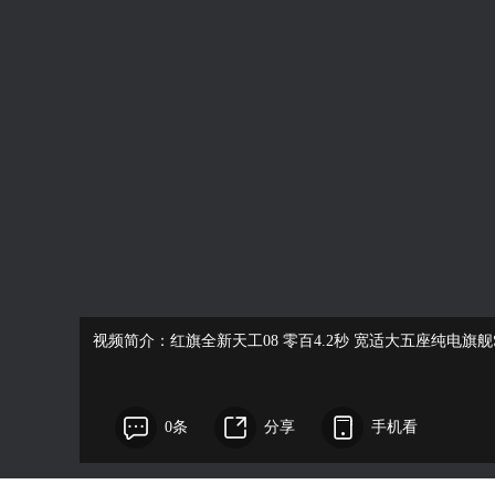
视频简介：红旗全新天工08 零百4.2秒 宽适大五座纯电旗舰
0条
分享
手机看