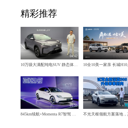
精彩推荐
04:42
10万级大满配纯电SUV 静态体验东风风神L8Y
01:59
845km续航+Momenta R7智驾 MG07预售12.59万-16.59万