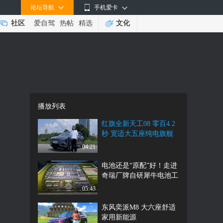
论坛导航
手机爱卡
社区
爱自驾
热帖
精选
文化
播放列表
红旗全新天工08 零百4.2
秒 宽适大五座纯电旗舰
SUV
04:21
电池还是“原配”好！走进
奇瑞厂牌自研犀牛电池工
厂
05:43
东风奕派M8 大六座舒适
家用新能源