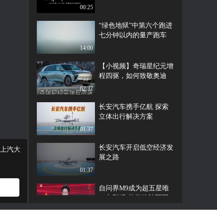
际车展
00:25
“绿色地狱”中第六个跑进
七分钟以内的量产跑车
——Mustang GTD
14:00
【小视频】奇瑞星纪元增
程四驱，如何致敬奥迪
Q7？
02:37
长安汽车携手亿航 探索
立体出行解决方案
01:37
长安汽车开启低空经济发
上汽大
展之路
01:37
自问界M9成为超五星唯
一车型后 荣誉接踪而至
01:01