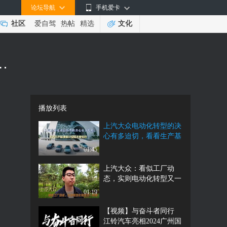
论坛导航
手机爱卡
社区
爱自驾
热帖
精选
文化
迫切，看看生产基地的升级频率便知晓
播放列表
上汽大众电动化转型的决
心有多迫切，看看生产基
地的升级频率便知晓
01:45
上汽大众：看似工厂动
态，实则电动化转型又一
布局
01:19
【视频】与奋斗者同行
江铃汽车亮相2024广州国