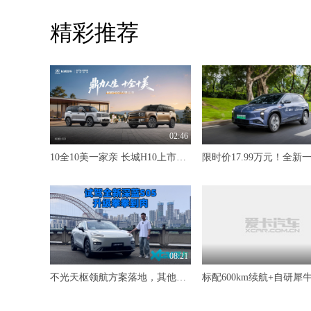
精彩推荐
02:46
10全10美一家亲 长城H10上市限时20.18万元起
08:21
不光天枢领航方案落地，其他升级也是拳拳到肉 试驾全新深蓝S05