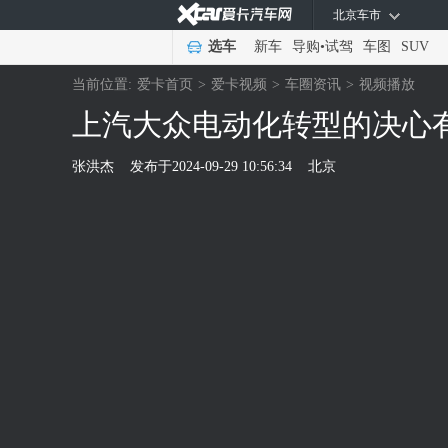
北京车市
选车
新车
导购
•
试驾
车图
SUV
当前位置:
爱卡首页
>
爱卡视频
>
车圈资讯
>
视频播放
张洪杰
发布于
2024-09-29 10:56:34
北京