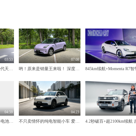
03:53
07:08
限时价17.99万元！全新一代天工08 670 Max重磅上市，限时六重大礼
哟！原来是销量王来啦！ 深度试驾吉利星愿
04:59
04:23
标配600km续航+自研犀牛电池 抢先体验奇瑞风云T7
不只卖情怀的纯电智能小车 爱卡深度试驾奇瑞QQ3