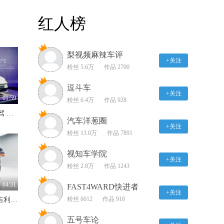
探店上汽奥迪A7L——30
红人榜
万级C豪华性能三冠王，
享受越级的性能与美学
05:49
梨视频麻辣车评
芯片矩阵+生态共建，广
+关注
汽打响智能化下半场安全
粉丝 5.6万
作品 2700
保卫战
03:25
逗斗车
+关注
13.99万一口价真香？昂
01:59
粉丝 6.4万
作品 928
科威S白金版实车体验
845km续航+Momenta R7智驾 MG07预售12.59万-16.59万
03:05
汽车洋葱圈
+关注
粉丝 13.0万
作品 7891
高定时尚单品 静态体验
全新智己L6
视知车学院
+关注
03:27
粉丝 2.8万
作品 1243
全新揽境车展首秀：第五
04:31
FAST4WARD快进者
代EA888+智慧座舱全维
+关注
粉丝 6012
作品 918
4.2秒破百+超2100km续航 吉利银河战舰700硬派SUV实力出圈
解析
00:56
五号车论
由内到外全面焕新 上海